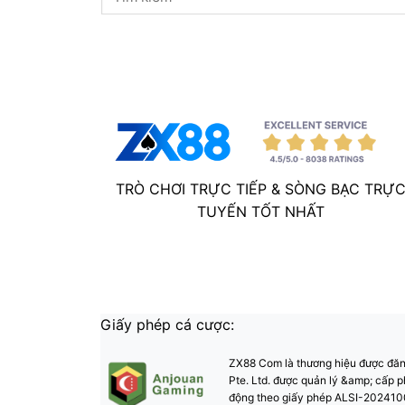
TRÒ CHƠI TRỰC TIẾP & SÒNG BẠC TRỰ
TUYẾN TỐT NHẤT
Giấy phép cá cược:
ZX88 Com là thương hiệu được đăn
Pte. Ltd. được quản lý &amp; cấp 
động theo giấy phép ALSI-202410